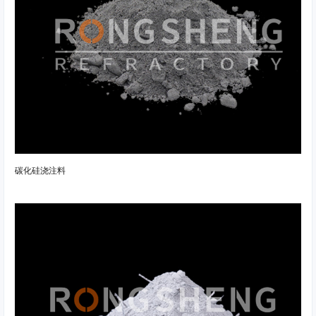
碳化硅浇注料