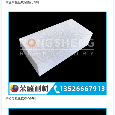
高温高强轻质超微孔骨料
超轻质氧化铝空心球砖