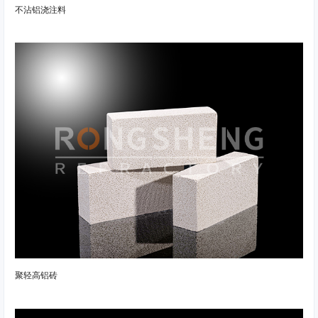
不沾铝浇注料
聚轻高铝砖