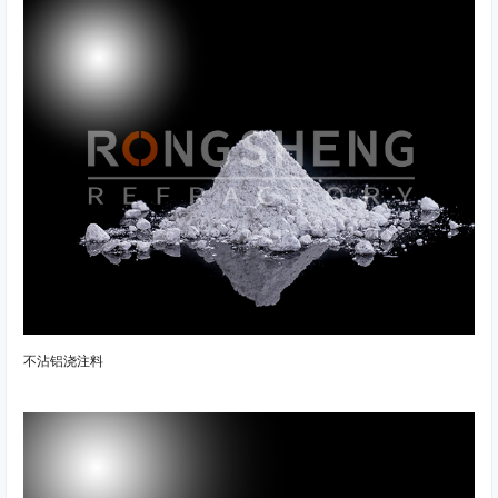
不沾铝浇注料