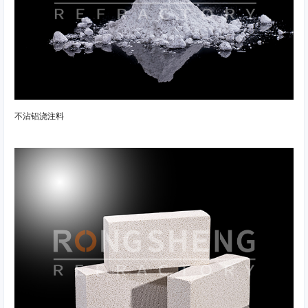
不沾铝浇注料