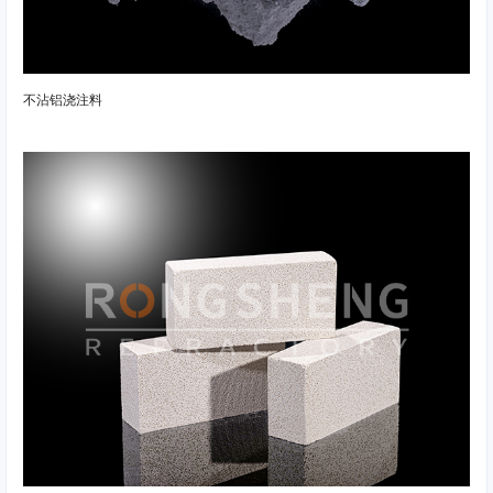
不沾铝浇注料