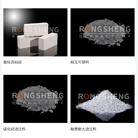
聚轻高铝砖
刚玉可塑料
碳化硅浇注料
耐磨耐火浇注料