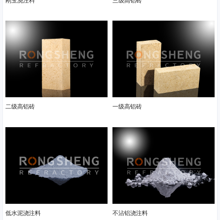
刚玉浇注料
三级高铝砖
二级高铝砖
一级高铝砖
低水泥浇注料
不沾铝浇注料