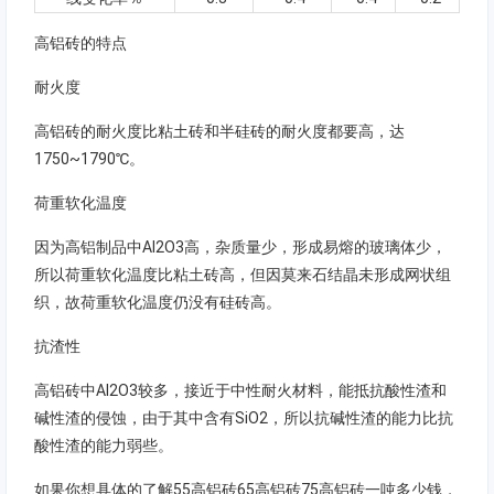
高铝砖的特点
耐火度
高铝砖的耐火度比粘土砖和半硅砖的耐火度都要高，达
1750~1790℃。
荷重软化温度
因为高铝制品中Al2O3高，杂质量少，形成易熔的玻璃体少，
所以荷重软化温度比粘土砖高，但因莫来石结晶未形成网状组
织，故荷重软化温度仍没有硅砖高。
抗渣性
高铝砖中Al2O3较多，接近于中性耐火材料，能抵抗酸性渣和
碱性渣的侵蚀，由于其中含有SiO2，所以抗碱性渣的能力比抗
酸性渣的能力弱些。
如果你想具体的了解55高铝砖65高铝砖75高铝砖一吨多少钱，