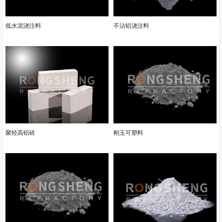
低水泥浇注料
不沾铝浇注料
聚轻高铝砖
刚玉可塑料