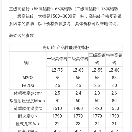
三级高铝砖（55高铝砖）65高铝砖（二级高铝砖）75高铝砖
（一级高铝砖）大概是1500~3000元一吨，高铝砖价格受到很
多因素的影响，以上价格仅供参考，具体价格可以来电咨询。
高铝砖的参数
高铝砖 产品性能理化指标
三级高铝
特种高铝
一级高铝砖
二级高铝砖
项目
砖
砖
LZ-75
LZ-65
LZ-55
LZ-80
AI2O3
75
65
55
85
Fe2O3
2.5
2.5
2.6
2.0
体积密度g/cm³
2.5
2.4
2.3
2.6
常温耐压强度Mpa＞
70
60
50
80
荷重软化温度℃
1510
1460
1420
1550
耐火度℃＞
1790
1770
1770
1790
显气孔率％＜
22
23
24
21
线变化率％
-0.3
-0.4
-0.4
-0.2