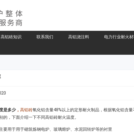
高铝砖知识
联系我们
高铝浇注料
电力行业耐火材
途
020
度是多少
，
高铝砖
氧化铝含量48%以上的定形耐火制品，根据氧化铝含
别的，下面介绍一下不同高铝砖耐火温度。
主要用于用于砌筑炼钢电炉、玻璃熔炉、水泥回转炉等的衬里