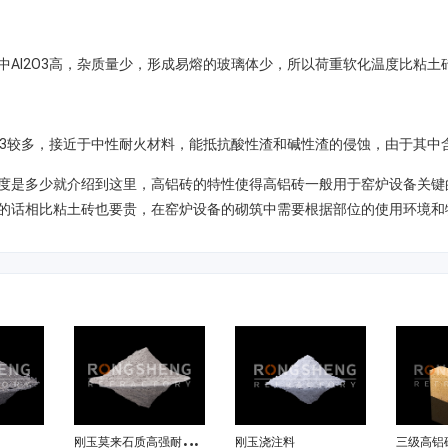
中Al2O3高，杂质量少，形成易熔的玻璃体少，所以荷重软化温度比粘土
2O3较多，接近于中性耐火材料，能抵抗酸性渣和碱性渣的侵蚀，由于其中
度是多少就介绍到这里，高铝砖的特性使得高铝砖一般用于窑炉设备关键
的话相比粘土砖也要贵，在窑炉设备的砌筑中需要根据部位的使用环境和
刚
玉莫来石质高强耐磨耐火浇注料
刚玉浇注料
三级高铝