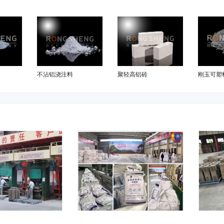
不沾铝浇注料
聚轻高铝砖
刚玉可塑